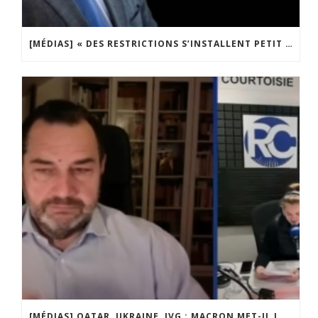
[MÉDIAS] « DES RESTRICTIONS S’INSTALLENT PETIT À PETIT DANS NOTRE PAYS » ENTRETIEN AVEC BOULEVARD VOLTAIRE
[MÉDIAS] QATAR, UKRAINE, IVG : MACRON MET-IL LA FRANCE EN DANGER ? JF POISSON INVITÉ DE LIGNE DROITE SUR RADIO COURTOISIE