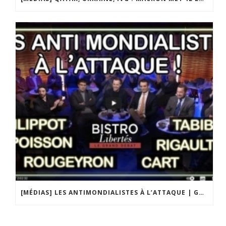
[MÉDIAS] LES ANTIMONDIALISTES À L’ATTAQUE | GRAND DÉBAT DE BRISTO LIBERTÉS