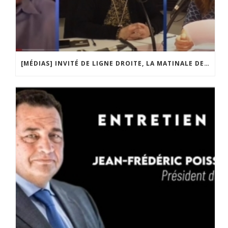
[MÉDIAS] INVITÉ DE LIGNE DROITE, LA MATINALE DE RADIO COURTOISIE