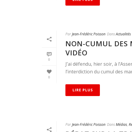
Par
Jean-Frédéric Poisson
Dans
Actualités
NON-CUMUL DES M
VIDÉO
0
J’ai défendu, hier soir, à l’As
l’interdiction du cumul des ma
0
LIRE PLUS
Par
Jean-Frédéric Poisson
Dans
Médias
,
R