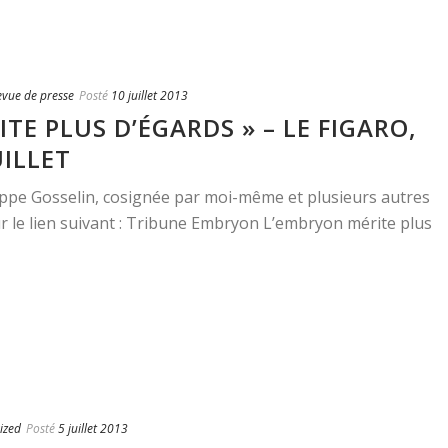
evue de presse
Posté
10 juillet 2013
TE PLUS D’ÉGARDS » – LE FIGARO,
UILLET
ippe Gosselin, cosignée par moi-même et plusieurs autres
ur le lien suivant : Tribune Embryon L’embryon mérite plus
ized
Posté
5 juillet 2013