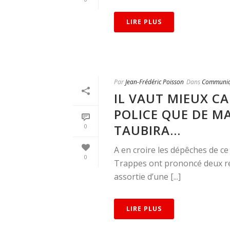
LIRE PLUS
Par
Jean-Frédéric Poisson
Dans
Communiq
IL VAUT MIEUX C
POLICE QUE DE M
TAUBIRA…
0
A en croire les dépêches de ce
0
Trappes ont prononcé deux rel
assortie d’une [...]
LIRE PLUS