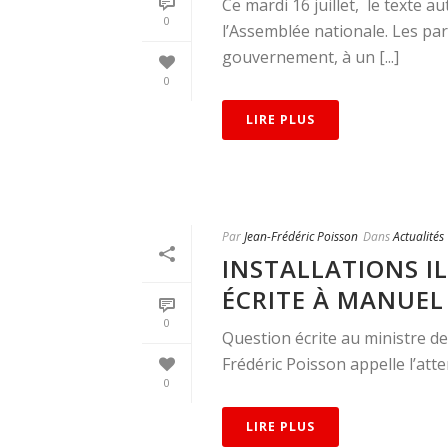
Ce mardi 16 juillet, le texte a
0
l’Assemblée nationale. Les par
gouvernement, à un [...]
0
LIRE PLUS
Par
Jean-Frédéric Poisson
Dans
Actualités
INSTALLATIONS I
ÉCRITE À MANUEL
0
Question écrite au ministre de 
Frédéric Poisson appelle l’atten
0
LIRE PLUS