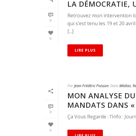
LA DÉMOCRATIE, U
Retrouvez mon intervention lor
0
qui s’est tenu les 19 et 20 avr
[...]
0
LIRE PLUS
Par
Jean-Frédéric Poisson
Dans
Médias
,
R
MON ANALYSE DU 
MANDATS DANS « 
0
Ça Vous Regarde : l’Info : Jou
0
LIRE PLUS