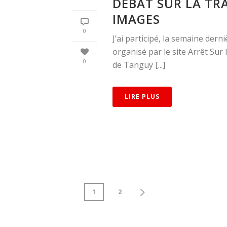
DÉBAT SUR LA TR
IMAGES
0
J’ai participé, la semaine dern
organisé par le site Arrêt Sur
0
de Tanguy [...]
LIRE PLUS
1
2