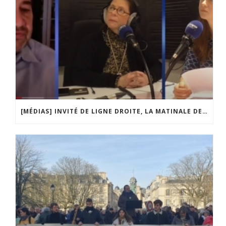
[MÉDIAS] INVITÉ DE LIGNE DROITE, LA MATINALE DE RADIO COURTOISIE