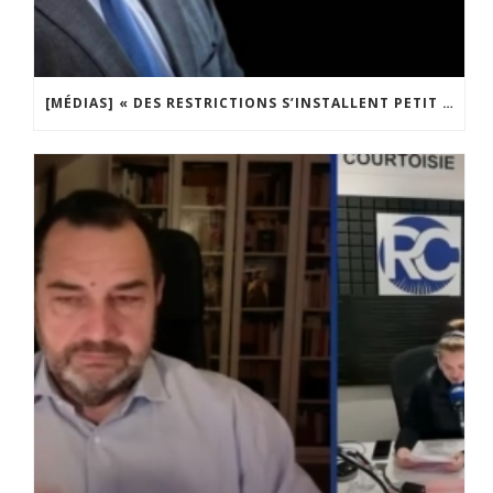
[MÉDIAS] « DES RESTRICTIONS S’INSTALLENT PETIT À PETIT DANS NOTRE PAYS » ENTRETIEN AVEC BOULEVARD VOLTAIRE