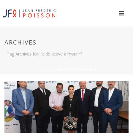
ARCHIVES
Tag Archives for: "aide active à mourir"
ACCUEIL
»
AIDE ACTIVE À MOURIR