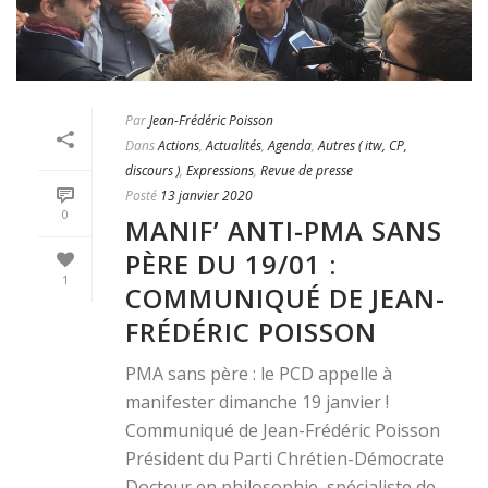
Par
Jean-Frédéric Poisson
Dans
Actions
,
Actualités
,
Agenda
,
Autres ( itw, CP,
discours )
,
Expressions
,
Revue de presse
Posté
13 janvier 2020
0
MANIF’ ANTI-PMA SANS
PÈRE DU 19/01 :
1
COMMUNIQUÉ DE JEAN-
FRÉDÉRIC POISSON
PMA sans père : le PCD appelle à
manifester dimanche 19 janvier !
Communiqué de Jean-Frédéric Poisson
Président du Parti Chrétien-Démocrate
Docteur en philosophie, spécialiste de