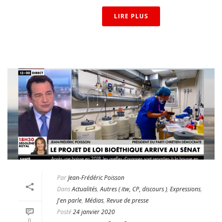
LIRE PLUS
Par
Jean-Frédéric Poisson
Dans
Actualités
,
Autres ( itw, CP, discours )
,
Expressions
,
J'en parle
,
Médias
,
Revue de presse
Posté
24 janvier 2020
0