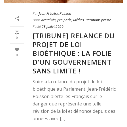
Par
Jean-Frédéric Poisson
Dans
Actualités
,
J'en parle
,
Médias
,
Parutions presse
Posté
23 juillet 2020
[TRIBUNE] RELANCE DU
0
PROJET DE LOI
BIOÉTHIQUE : LA FOLIE
0
D’UN GOUVERNEMENT
SANS LIMITE !
Suite à la relance du projet de loi
bioéthique au Parlement, Jean-Frédéric
Poisson alerte les Français sur le
danger que représente une telle
révision de la loi et dénonce depuis des
années avec [...]