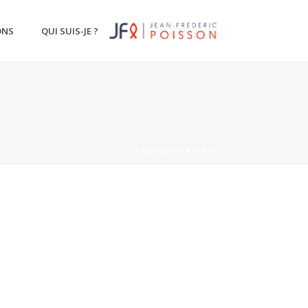
ONS
QUI SUIS-JE ?
ACCUEIL
»
EMPLOI D'AVENIR