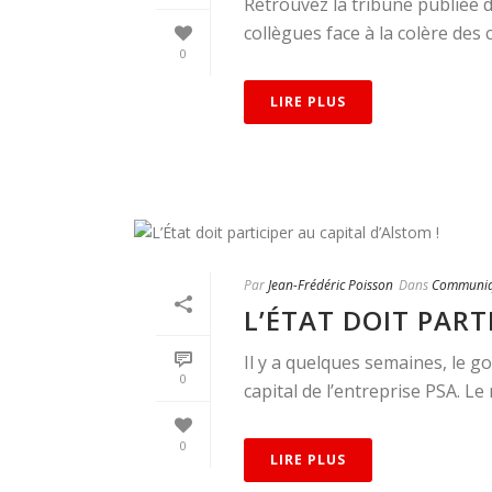
Retrouvez la tribune publiée d
collègues face à la colère des c
0
LIRE PLUS
Par
Jean-Frédéric Poisson
Dans
Communiq
L’ÉTAT DOIT PART
Il y a quelques semaines, le 
0
capital de l’entreprise PSA. Le mo
0
LIRE PLUS