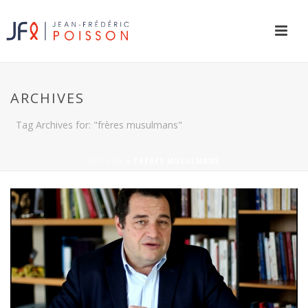
ARCHIVES
Tag Archives for: "frères musulmans"
ACCUEIL
»
FRÈRES MUSULMANS