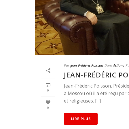
Par
Jean-Frédéric Poisson
Dans
Actions
Po
JEAN-FRÉDÉRIC P
Jean-Frédéric Poisson, Présid
0
à Moscou où il a été reçu par d
et religieuses. [...]
0
LIRE PLUS