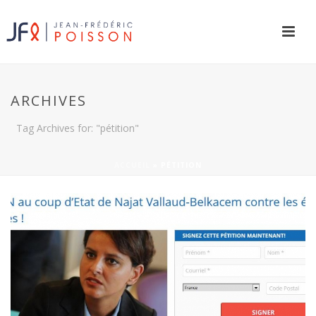
ARCHIVES
Tag Archives for: "pétition"
ACCUEIL
»
PÉTITION