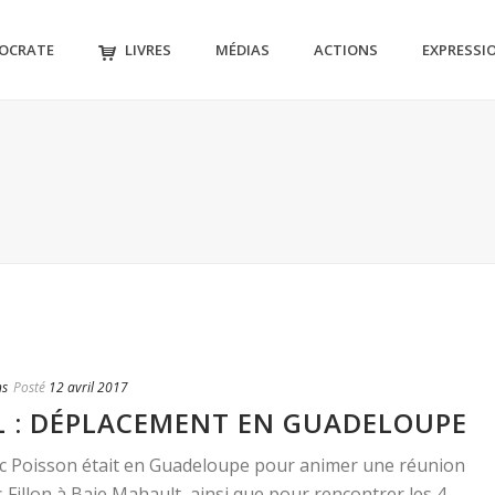
MOCRATE
LIVRES
MÉDIAS
ACTIONS
EXPRESSI
ns
Posté
12 avril 2017
IL : DÉPLACEMENT EN GUADELOUPE
ric Poisson était en Guadeloupe pour animer une réunion
 Fillon à Baie Mahault, ainsi que pour rencontrer les 4