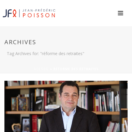
ARCHIVES
Tag Archives for: "réforme des retraites"
ACCUEIL
»
RÉFORME DES RETRAITES