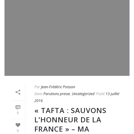
Par
Jean-Frédéric Poisson
Dans
Parutions presse
,
Uncategorized
Posté
13 juillet
2016
« TAFTA : SAUVONS
0
L’HONNEUR DE LA
FRANCE » – MA
0