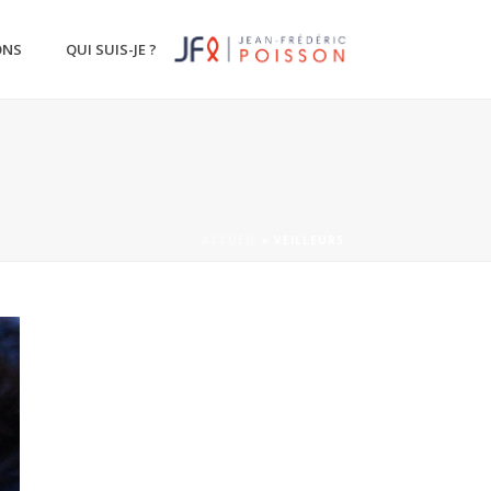
ONS
QUI SUIS-JE ?
ACCUEIL
»
VEILLEURS