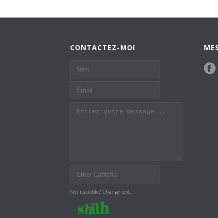
CONTACTEZ-MOI
MES
Not readable? Change text.