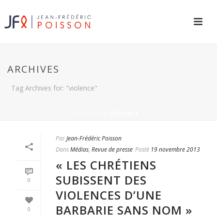
ARCHIVES
Tag Archives for: "violence"
ACCUEIL
»
VIOLENCE
Par
Jean-Frédéric Poisson
Dans
Médias
,
Revue de presse
Posté
19 novembre 2013
« LES CHRÉTIENS
SUBISSENT DES
0
VIOLENCES D’UNE
BARBARIE SANS NOM »
0