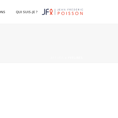
ONS
QUI SUIS-JE ?
ACCUEIL
»
YVELINES