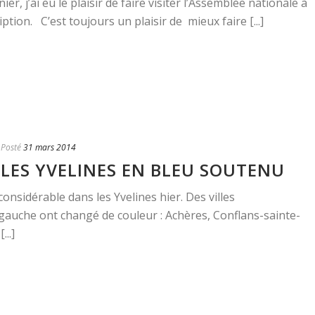
r, j’ai eu le plaisir de faire visiter l’Assemblée nationale à
ption. C’est toujours un plaisir de mieux faire [...]
Posté
31 mars 2014
 LES YVELINES EN BLEU SOUTENU
onsidérable dans les Yvelines hier. Des villes
gauche ont changé de couleur : Achères, Conflans-sainte-
...]