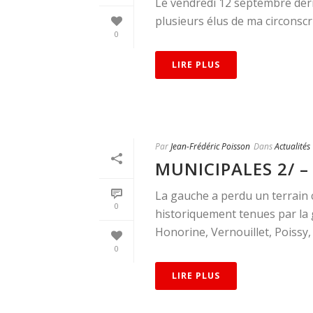
Le vendredi 12 septembre dernie
plusieurs élus de ma circonscri
0
LIRE PLUS
Par
Jean-Frédéric Poisson
Dans
Actualités
MUNICIPALES 2/ –
La gauche a perdu un terrain c
0
historiquement tenues par la 
Honorine, Vernouillet, Poissy, [
0
LIRE PLUS