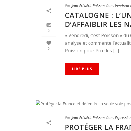
Par
Jean-Frédéric Poisson
Dans
Vendredi C
CATALOGNE : L’U
D’AFFAIBLIR LES 
0
« Vendredi, c’est Poisson » du
analyse et commente l’actualit
0
Poisson pour être les [...]
LIRE PLUS
Par
Jean-Frédéric Poisson
Dans
Expressio
PROTÉGER LA FRA