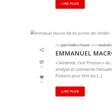
LIRE PLUS
Par
Jean-Frédéric Poisson
Dans
Vendredi C
EMMANUEL MACRON
« Vendredi, c’est Poisson » d
0
analyse et commente l’actualit
Poisson pour être les [...]
0
LIRE PLUS