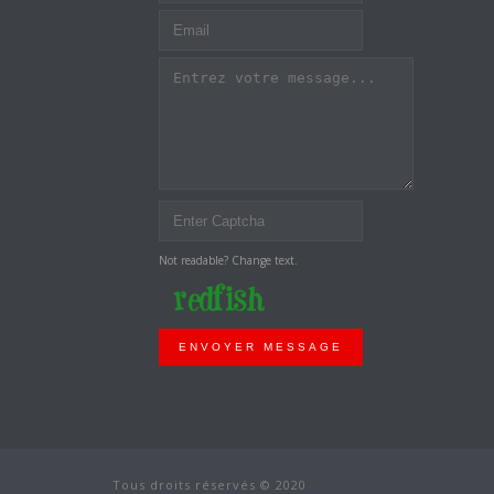
Not readable? Change text.
ENVOYER MESSAGE
Tous droits réservés © 2020