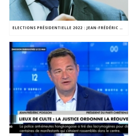
ELECTIONS PRÉSIDENTIELLE 2022 : JEAN-FRÉDÉRIC POISSON SE LANCE DANS LA BATAILLE POUR DÉFENDRE UN PROJET ALTERNATIF À CELUI D’EMMANUEL MACRON