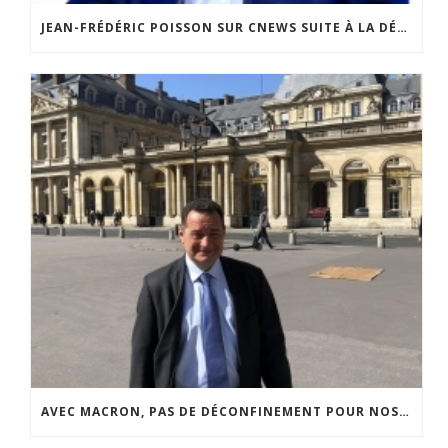
JEAN-FRÉDÉRIC POISSON SUR CNEWS SUITE À LA DÉCISION DU CONSEIL D’ETAT DE RÉTABLIR LES CÉLÉBRATIONS CULTUELLES
AVEC MACRON, PAS DE DÉCONFINEMENT POUR NOS LIBERTÉS FONDAMENTALES