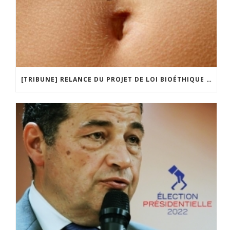
[TRIBUNE] RELANCE DU PROJET DE LOI BIOÉTHIQUE : LA FOLIE D’UN GOUVERNEMENT SANS LIMITE !