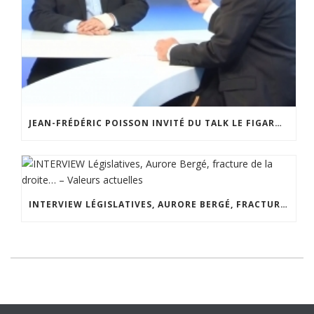
JEAN-FRÉDÉRIC POISSON INVITÉ DU TALK LE FIGARO – 26 MARS 2018
INTERVIEW LÉGISLATIVES, AURORE BERGÉ, FRACTURE DE LA DROITE… – VALEURS ACTUELLES