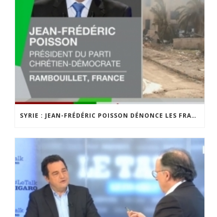
SYRIE : JEAN-FRÉDÉRIC POISSON DÉNONCE LES FRAPPES MILITAIRES INFLIGÉES À DAMAS, SUR RT FRANCE