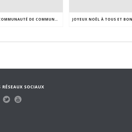
LA COMMUNAUTÉ DE COMMUNES DES PLAINES ET FORÊTS D’YVELINE VOUS ADRESSE SES MEILLEURS VOEUX !
 RÉSEAUX SOCIAUX