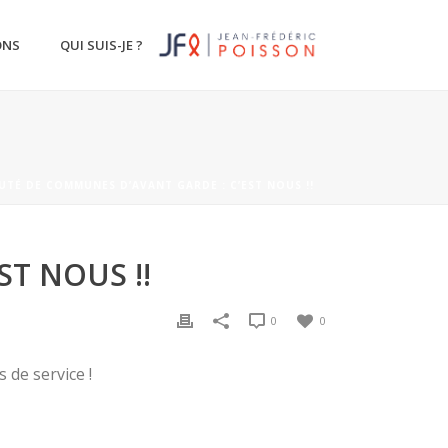
ONS
QUI SUIS-JE ?
É DE COMMUNES D’AVANT GARDE : C’EST NOUS !!
T NOUS !!
0
0
 de service !