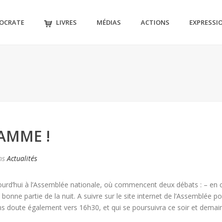
MOCRATE
LIVRES
MÉDIAS
ACTIONS
EXPRESSI
AMME !
ns
Actualités
urd’hui à l’Assemblée nationale, où commencent deux débats : – en 
bonne partie de la nuit. A suivre sur le site internet de l’Assemblée p
ns doute également vers 16h30, et qui se poursuivra ce soir et demain