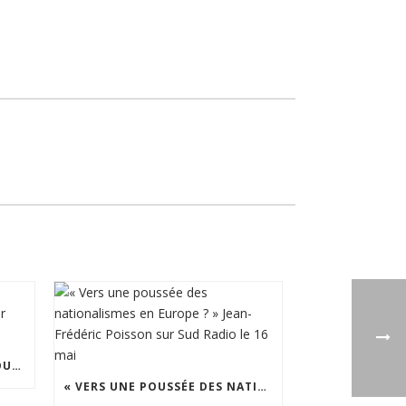
PMA SANS PÈRE = DANGER POUR L’ENFANT. JEAN-FRÉDÉRIC POISSON SUR CNEWS 24/09
« VERS UNE POUSSÉE DES NATIONALISMES EN EUROPE ? » JEAN-FRÉDÉRIC POISSON SUR SUD RADIO LE 16 MAI