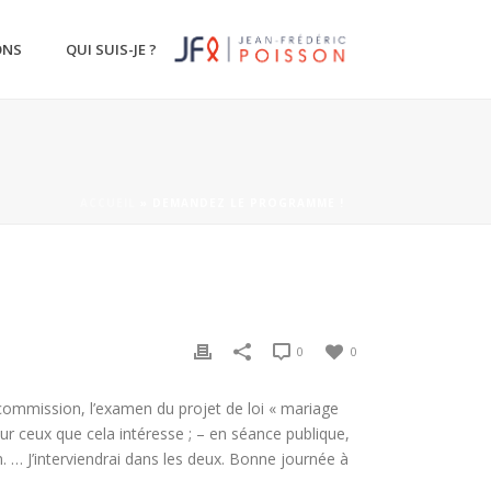
ONS
QUI SUIS-JE ?
ACCUEIL
»
DEMANDEZ LE PROGRAMME !
0
0
commission, l’examen du projet de loi « mariage
our ceux que cela intéresse ; – en séance publique,
. … J’interviendrai dans les deux. Bonne journée à