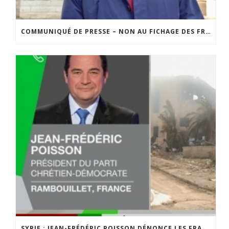
COMMUNIQUÉ DE PRESSE – NON AU FICHAGE DES FRANÇAIS SUR LEURS OPINIONS
SYRIE : JEAN-FRÉDÉRIC POISSON DÉNONCE LES FRAPPES MILITAIRES INFLIGÉES À DAMAS, SUR RT FRANCE