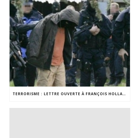
TERRORISME : LETTRE OUVERTE À FRANÇOIS HOLLANDE DANS VALEURS ACTUELLES