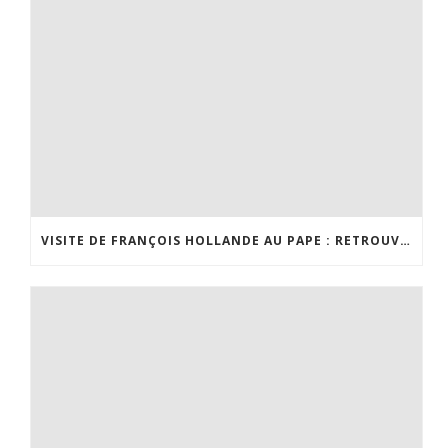
VISITE DE FRANÇOIS HOLLANDE AU PAPE : RETROUVEZ MON INTERVIEW SUR BFMTV