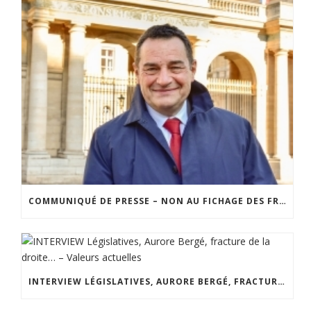
COMMUNIQUÉ DE PRESSE – NON AU FICHAGE DES FRANÇAIS SUR LEURS OPINIONS
INTERVIEW LÉGISLATIVES, AURORE BERGÉ, FRACTURE DE LA DROITE… – VALEURS ACTUELLES