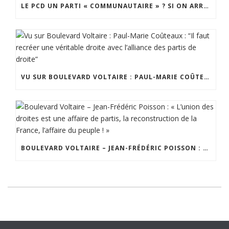
LE PCD UN PARTI « COMMUNAUTAIRE » ? SI ON ARRÊTAIT LES COMPARAISONS SPÉCIEUSES AUXQUELLES PERSONNE NE CROIT ?
VU SUR BOULEVARD VOLTAIRE : PAUL-MARIE COÛTEAUX : “IL FAUT RECRÉER UNE VÉRITABLE DROITE AVEC L’ALLIANCE DES PARTIS DE DROITE”
BOULEVARD VOLTAIRE – JEAN-FRÉDÉRIC POISSON : « L’UNION DES DROITES EST UNE AFFAIRE DE PARTIS, LA RECONSTRUCTION DE LA FRANCE, L’AFFAIRE DU PEUPLE ! »