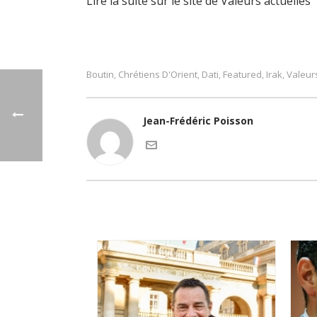
Lire la suite sur le site de Valeurs actuelles
Boutin
Chrétiens D'Orient
Dati
Featured
Irak
Valeur
,
,
,
,
,
Jean-Frédéric Poisson