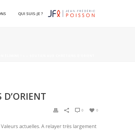
ONS
QUI SUIS-JE ?
ON ÉLIMINE ! » – SOUTIEN AUX CHRÉTIENS D’ORIENT
S D’ORIENT
0
0
s Valeurs actuelles. A relayer très largement