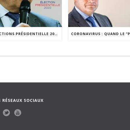
ELECTIONS PRÉSIDENTIELLE 2022 : JEAN-FRÉDÉRIC POISSON SE LANCE DANS LA BATAILLE POUR DÉFENDRE UN PROJET ALTERNATIF À CELUI D’EMMANUEL MACRON
 RÉSEAUX SOCIAUX