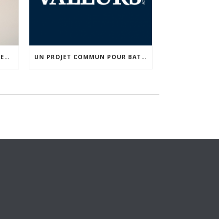
CORONAVIRUS : QUAND LE “PENSER PRINTEMPS” ET LE “EN MÊME TEMPS” SE FRACASSENT SUR LE RÉEL ! TRIBUNE DE JF POISSON
UN PROJET COMMUN POUR BATTRE MACRON EN 2022 !