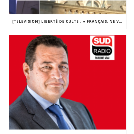
[TELEVISION] LIBERTÉ DE CULTE : « FRANÇAIS, NE VOUS LAISSEZ PAS CONFISQUER VOS LIBERTÉS ! »