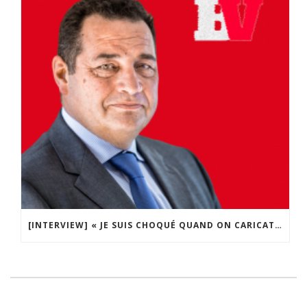
[INTERVIEW] « JE SUIS CHOQUÉ QUAND ON CARICATURE JÉSUS-CHRIST OU LE PAPE, C’EST PAS POUR ÇA QUE J’IRAI ÉGORGER QUELQU’UN ! »