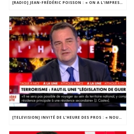
[RADIO] JEAN-FRÉDÉRIC POISSON : « ON A L’IMPRESSION QUE LE POUVOIR POLITIQUE EST CONFISQUÉ »
[TELEVISION] INVITÉ DE L’HEURE DES PROS : « NOUS SOMMES DANS UNE GUERRE DE CIVILISATIONS »