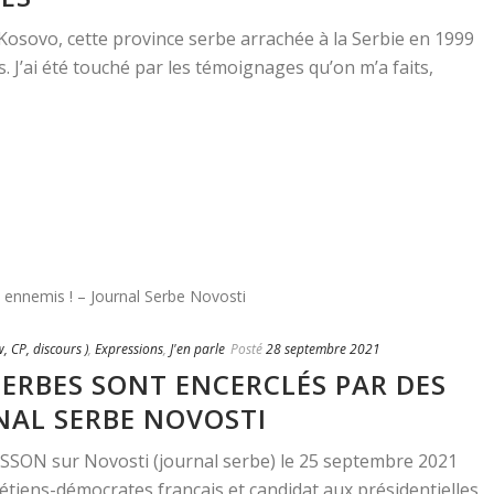
u Kosovo, cette province serbe arrachée à la Serbie en 1999
 J’ai été touché par les témoignages qu’on m’a faits,
w, CP, discours )
,
Expressions
,
J'en parle
Posté
28 septembre 2021
SERBES SONT ENCERCLÉS PAR DES
RNAL SERBE NOVOSTI
ISSON sur Novosti (journal serbe) le 25 septembre 2021
étiens-démocrates français et candidat aux présidentielles