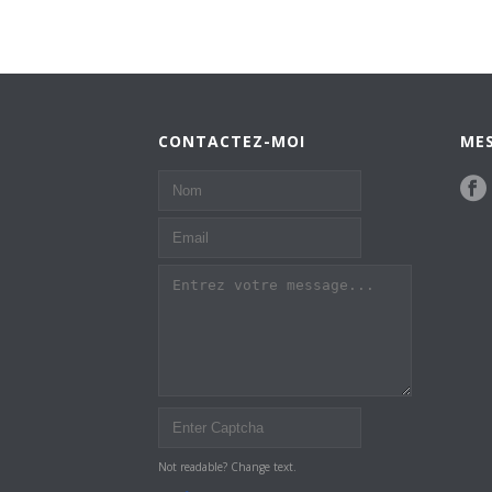
CONTACTEZ-MOI
MES
Not readable? Change text.