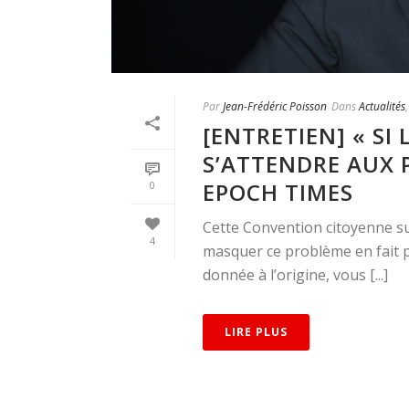
Par
Jean-Frédéric Poisson
Dans
Actualités
[ENTRETIEN] « SI 
S’ATTENDRE AUX P
EPOCH TIMES
0
Cette Convention citoyenne sur
4
masquer ce problème en fait pa
donnée à l’origine, vous [...]
LIRE PLUS