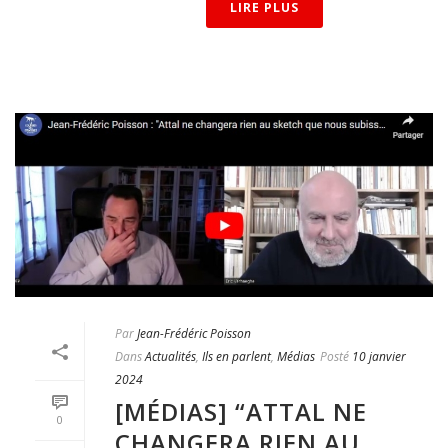
LIRE PLUS
Par
Jean-Frédéric Poisson
Dans
Actualités
,
Ils en parlent
,
Médias
Posté
10 janvier
2024
[MÉDIAS] “ATTAL NE
0
CHANGERA RIEN AU