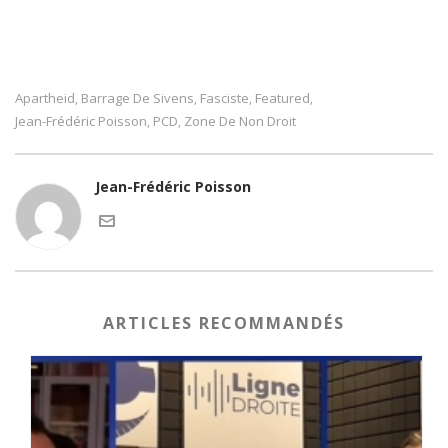
Apartheid
Barrage De Sivens
Fasciste
Featured
,
,
,
,
Jean-Frédéric Poisson
PCD
Zone De Non Droit
,
,
Jean-Frédéric Poisson
ARTICLES RECOMMANDÉS