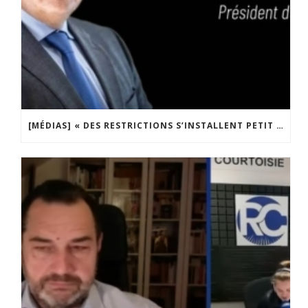
[MÉDIAS] « DES RESTRICTIONS S’INSTALLENT PETIT À PETIT DANS NOTRE PAYS » ENTRETIEN AVEC BOULEVARD VOLTAIRE