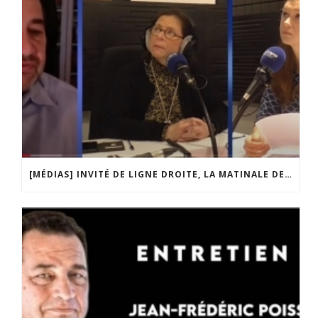
[MÉDIAS] INVITÉ DE LIGNE DROITE, LA MATINALE DE RADIO COURTOISIE