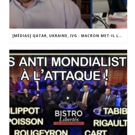
[MÉDIAS] QATAR, UKRAINE, IVG : MACRON MET-IL LA FRANCE EN DANGER ? JF POISSON INVITÉ DE LIGNE DROITE SUR RADIO COURTOISIE