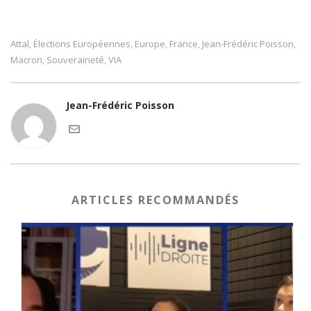
Attal
Élections Européennes
Europe
France
Jean-Frédéric Poisson
,
,
,
,
,
Macron
Souveraineté
VIA
,
,
Jean-Frédéric Poisson
ARTICLES RECOMMANDÉS