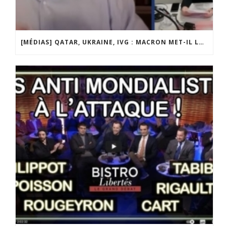
[MÉDIAS] QATAR, UKRAINE, IVG : MACRON MET-IL LA FRANCE EN DANGER ? JF POISSON INVITÉ DE LIGNE DROITE SUR RADIO COURTOISIE