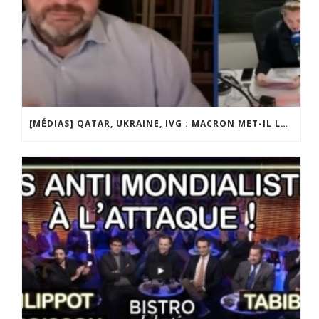
[MÉDIAS] QATAR, UKRAINE, IVG : MACRON MET-IL LA FRANCE EN DANGER ? JF POISSON INVITÉ DE LIGNE DROITE SUR RADIO COURTOISIE