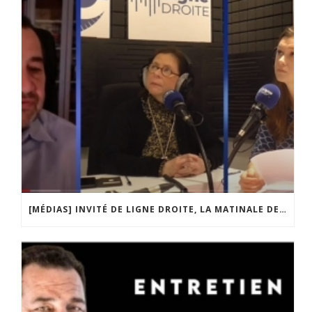
[MÉDIAS] INVITÉ DE LIGNE DROITE, LA MATINALE DE RADIO COURTOISIE