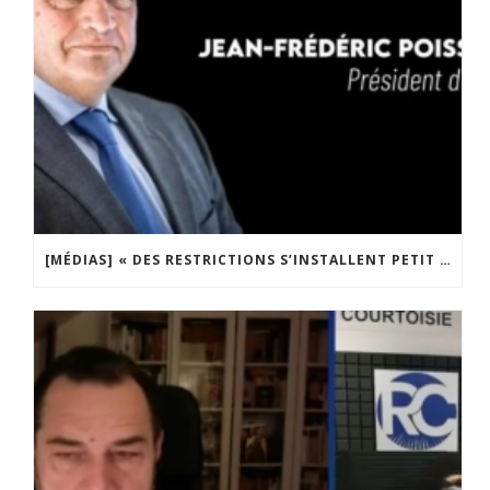
[MÉDIAS] « DES RESTRICTIONS S’INSTALLENT PETIT À PETIT DANS NOTRE PAYS » ENTRETIEN AVEC BOULEVARD VOLTAIRE