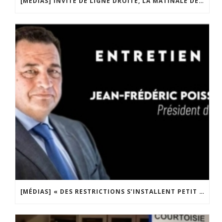
[MÉDIAS] INVITÉ DE LIGNE DROITE, LA MATINALE DE RADIO COURTOISIE
[MÉDIAS] « DES RESTRICTIONS S’INSTALLENT PETIT À PETIT DANS NOTRE PAYS » ENTRETIEN AVEC BOULEVARD VOLTAIRE