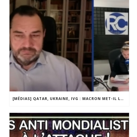
[MÉDIAS] QATAR, UKRAINE, IVG : MACRON MET-IL LA FRANCE EN DANGER ? JF POISSON INVITÉ DE LIGNE DROITE SUR RADIO COURTOISIE