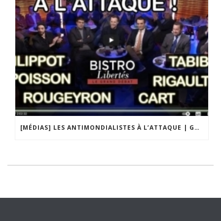
[MÉDIAS] LES ANTIMONDIALISTES À L’ATTAQUE | GRAND DÉBAT DE BRISTO LIBERTÉS