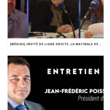
[MÉDIAS] INVITÉ DE LIGNE DROITE, LA MATINALE DE RADIO COURTOISIE