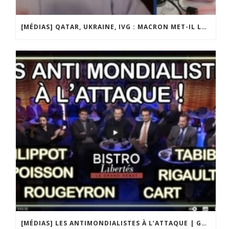
[MÉDIAS] QATAR, UKRAINE, IVG : MACRON MET-IL LA FRANCE EN DANGER ? JF POISSON INVITÉ DE LIGNE DROITE SUR RADIO COURTOISIE
[MÉDIAS] LES ANTIMONDIALISTES À L’ATTAQUE | GRAND DÉBAT DE BRISTO LIBERTÉS