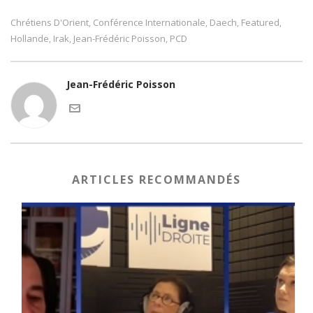
Chrétiens D'Orient
Conférence Internationale
Daech
Featured
,
,
,
,
Hollande
Irak
Jean-Frédéric Poisson
PCD
,
,
,
Jean-Frédéric Poisson
ARTICLES RECOMMANDÉS