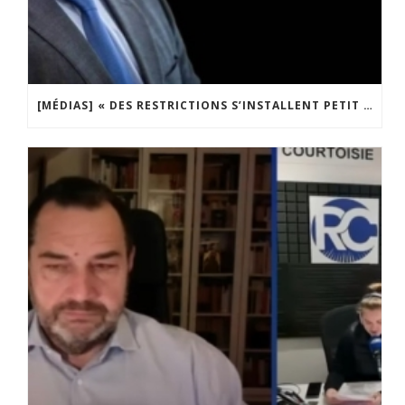
[MÉDIAS] « DES RESTRICTIONS S’INSTALLENT PETIT À PETIT DANS NOTRE PAYS » ENTRETIEN AVEC BOULEVARD VOLTAIRE