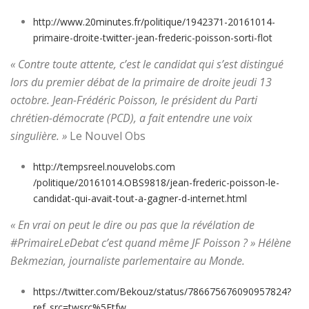
http://www.20minutes.fr/politi
que/1942371-20161014-
primaire-
droite-twitter-jean-frederic-
poisson-sorti-flot
« Contre toute attente, c’est le candidat qui s’est distingué
lors du premier débat de la primaire de droite jeudi 13
octobre. Jean-Frédéric Poisson, le président du Parti
chrétien-démocrate (PCD), a fait entendre une voix
singulière. »
Le Nouvel Obs
http://tempsreel.nouvelobs.com
/politique/20161014.OBS9818/
jean-frederic-poisson-le-
candidat-qui-avait-tout-a-gagn
er-d-internet.html
« En vrai on peut le dire ou pas que la révélation de
#PrimaireLeDebat c’est quand même JF Poisson ? » Hélène
Bekmezian, journaliste parlementaire au Monde.
https://twitter.com/Bekouz/sta
tus/786675676090957824?
ref_src
=twsrc%5Etfw