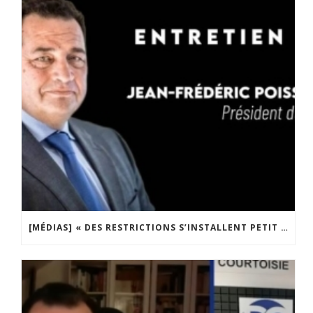
[MÉDIAS] « DES RESTRICTIONS S’INSTALLENT PETIT À PETIT DANS NOTRE PAYS » ENTRETIEN AVEC BOULEVARD VOLTAIRE