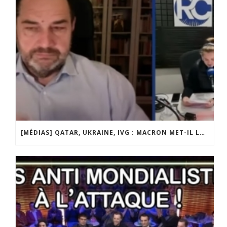
[MÉDIAS] QATAR, UKRAINE, IVG : MACRON MET-IL LA FRANCE EN DANGER ? JF POISSON INVITÉ DE LIGNE DROITE SUR RADIO COURTOISIE