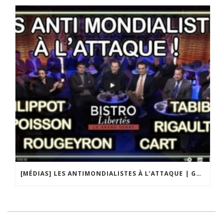
[MÉDIAS] LES ANTIMONDIALISTES À L’ATTAQUE | GRAND DÉBAT DE BRISTO LIBERTÉS