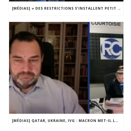
[MÉDIAS] « DES RESTRICTIONS S’INSTALLENT PETIT À PETIT DANS NOTRE PAYS » ENTRETIEN AVEC BOULEVARD VOLTAIRE
[MÉDIAS] QATAR, UKRAINE, IVG : MACRON MET-IL LA FRANCE EN DANGER ? JF POISSON INVITÉ DE LIGNE DROITE SUR RADIO COURTOISIE