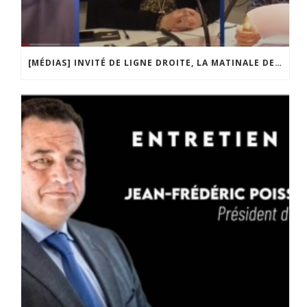
[MÉDIAS] INVITÉ DE LIGNE DROITE, LA MATINALE DE RADIO COURTOISIE