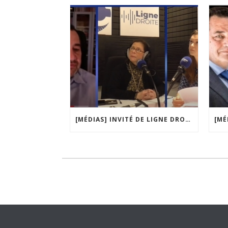
[MÉDIAS] INVITÉ DE LIGNE DROITE, LA MATINALE DE RADIO COURTOISIE