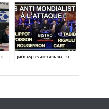
[MÉDIAS] QATAR, UKRAINE, IVG : MACRON MET-IL LA FRANCE EN DANGER ? JF POISSON INVITÉ DE LIGNE DROITE SUR RADIO COURTOISIE
[MÉDIAS] LES ANTIMONDIALISTES À L’ATTAQUE | GRAND DÉBAT DE BRISTO LIBERTÉS