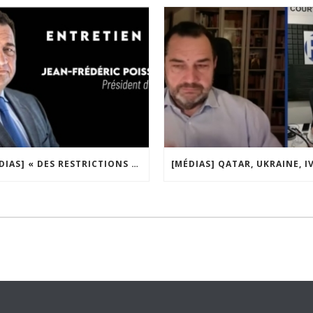
[MÉDIAS] « DES RESTRICTIONS S’INSTALLENT PETIT À PETIT DANS NOTRE PAYS » ENTRETIEN AVEC BOULEVARD VOLTAIRE