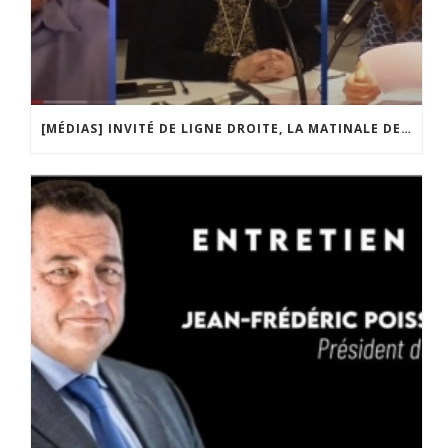
[MÉDIAS] INVITÉ DE LIGNE DROITE, LA MATINALE DE RADIO COURTOISIE