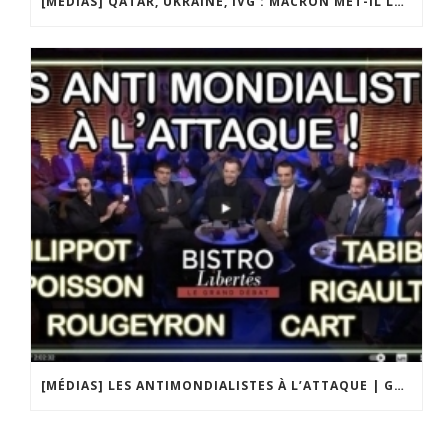
[MÉDIAS] QATAR, UKRAINE, IVG : MACRON MET-IL LA FRANCE EN DANGER ? JF POISSON INVITÉ DE LIGNE DROITE SUR RADIO COURTOISIE
[MÉDIAS] LES ANTIMONDIALISTES À L’ATTAQUE | GRAND DÉBAT DE BRISTO LIBERTÉS