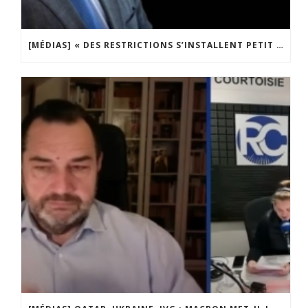
[MÉDIAS] « DES RESTRICTIONS S’INSTALLENT PETIT À PETIT DANS NOTRE PAYS » ENTRETIEN AVEC BOULEVARD VOLTAIRE