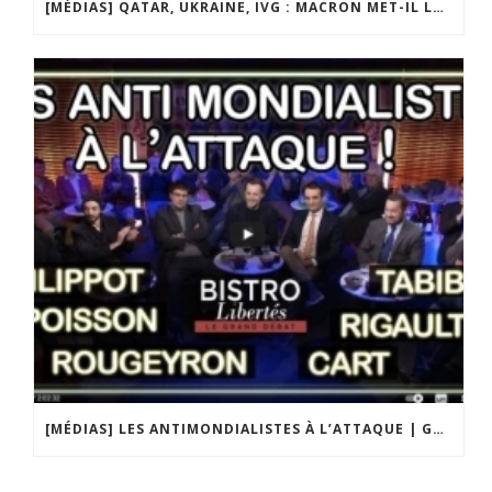
[MÉDIAS] QATAR, UKRAINE, IVG : MACRON MET-IL LA FRANCE EN DANGER ? JF POISSON INVITÉ DE LIGNE DROITE SUR RADIO COURTOISIE
[MÉDIAS] LES ANTIMONDIALISTES À L’ATTAQUE | GRAND DÉBAT DE BRISTO LIBERTÉS