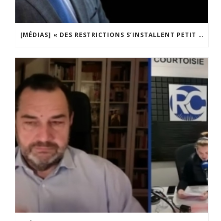
[MÉDIAS] « DES RESTRICTIONS S’INSTALLENT PETIT À PETIT DANS NOTRE PAYS » ENTRETIEN AVEC BOULEVARD VOLTAIRE