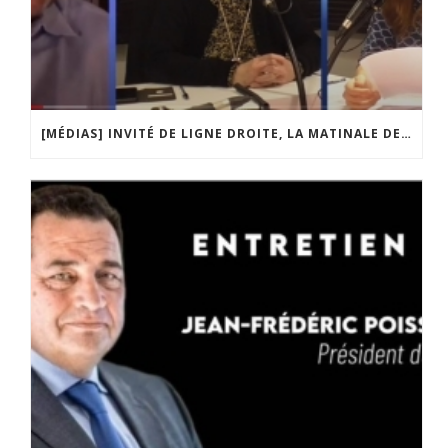
[MÉDIAS] INVITÉ DE LIGNE DROITE, LA MATINALE DE RADIO COURTOISIE