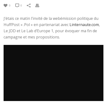
0
0
J’étais ce matin l’invité de la webémission politique du
HuffPost « .Pol » en partenariat avec
Linternaute.com
,
Le JDD et Le Lab d’Europe 1, pour évoquer ma fin de
campagne et mes propositions.