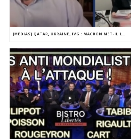
[MÉDIAS] QATAR, UKRAINE, IVG : MACRON MET-IL LA FRANCE EN DANGER ? JF POISSON INVITÉ DE LIGNE DROITE SUR RADIO COURTOISIE