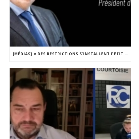
[MÉDIAS] « DES RESTRICTIONS S’INSTALLENT PETIT À PETIT DANS NOTRE PAYS » ENTRETIEN AVEC BOULEVARD VOLTAIRE