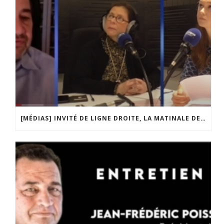
[MÉDIAS] INVITÉ DE LIGNE DROITE, LA MATINALE DE RADIO COURTOISIE