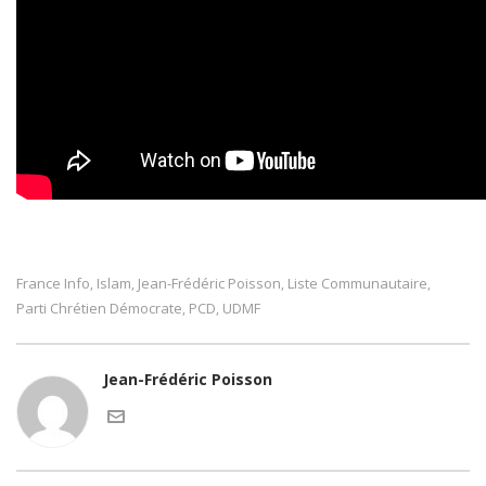
France Info
Islam
Jean-Frédéric Poisson
Liste Communautaire
,
,
,
,
Parti Chrétien Démocrate
PCD
UDMF
,
,
Jean-Frédéric Poisson