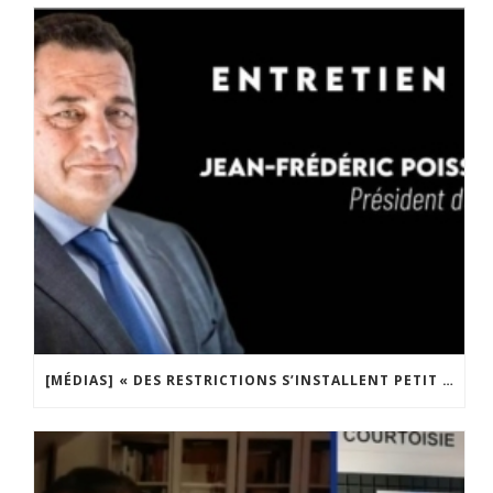
[MÉDIAS] « DES RESTRICTIONS S’INSTALLENT PETIT À PETIT DANS NOTRE PAYS » ENTRETIEN AVEC BOULEVARD VOLTAIRE