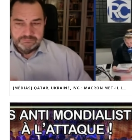
[MÉDIAS] QATAR, UKRAINE, IVG : MACRON MET-IL LA FRANCE EN DANGER ? JF POISSON INVITÉ DE LIGNE DROITE SUR RADIO COURTOISIE