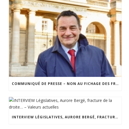
COMMUNIQUÉ DE PRESSE – NON AU FICHAGE DES FRANÇAIS SUR LEURS OPINIONS
INTERVIEW LÉGISLATIVES, AURORE BERGÉ, FRACTURE DE LA DROITE… – VALEURS ACTUELLES