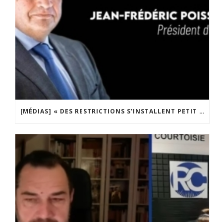
[MÉDIAS] « DES RESTRICTIONS S’INSTALLENT PETIT À PETIT DANS NOTRE PAYS » ENTRETIEN AVEC BOULEVARD VOLTAIRE