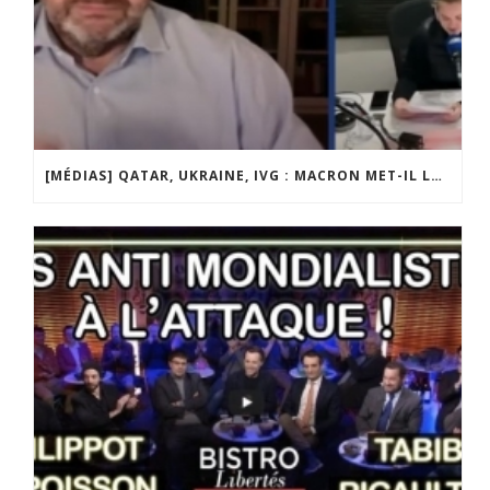
[MÉDIAS] QATAR, UKRAINE, IVG : MACRON MET-IL LA FRANCE EN DANGER ? JF POISSON INVITÉ DE LIGNE DROITE SUR RADIO COURTOISIE