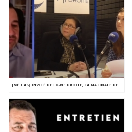
[MÉDIAS] INVITÉ DE LIGNE DROITE, LA MATINALE DE RADIO COURTOISIE