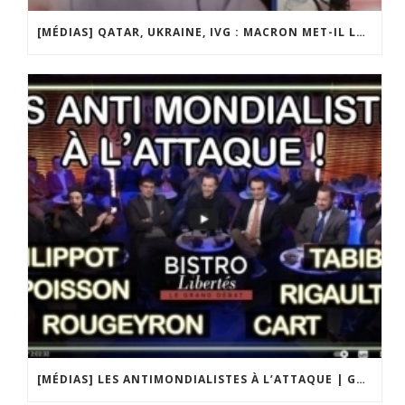
[MÉDIAS] QATAR, UKRAINE, IVG : MACRON MET-IL LA FRANCE EN DANGER ? JF POISSON INVITÉ DE LIGNE DROITE SUR RADIO COURTOISIE
[MÉDIAS] LES ANTIMONDIALISTES À L’ATTAQUE | GRAND DÉBAT DE BRISTO LIBERTÉS