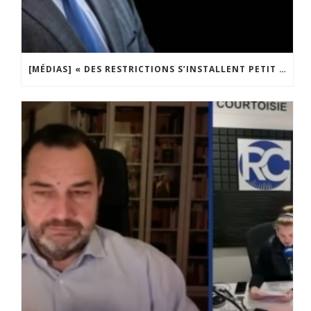
[MÉDIAS] « DES RESTRICTIONS S’INSTALLENT PETIT À PETIT DANS NOTRE PAYS » ENTRETIEN AVEC BOULEVARD VOLTAIRE