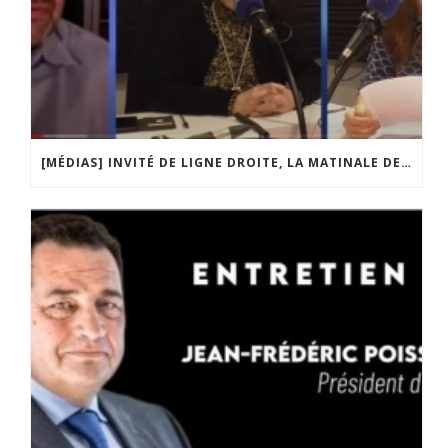
[MÉDIAS] INVITÉ DE LIGNE DROITE, LA MATINALE DE RADIO COURTOISIE