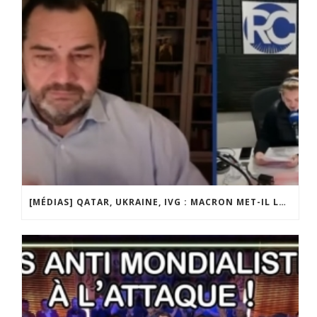
[MÉDIAS] QATAR, UKRAINE, IVG : MACRON MET-IL LA FRANCE EN DANGER ? JF POISSON INVITÉ DE LIGNE DROITE SUR RADIO COURTOISIE