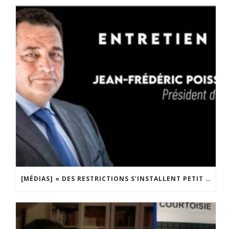
[MÉDIAS] « DES RESTRICTIONS S’INSTALLENT PETIT À PETIT DANS NOTRE PAYS » ENTRETIEN AVEC BOULEVARD VOLTAIRE