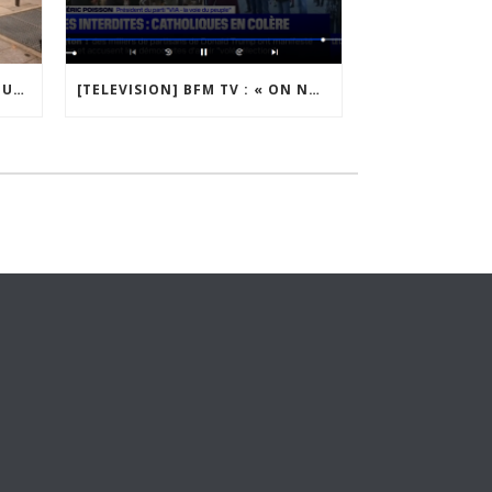
[PRESSE] L’INCORRECT : « NOUS FERONS TOUT POUR QUE LES CONTRAVENTIONS ÉTABLIES SOIENT CASSÉES DEVANT LES TRIBUNAUX »
[TELEVISION] BFM TV : « ON NOUS PRIVE D’UNE LIBERTÉ VITALE ! »