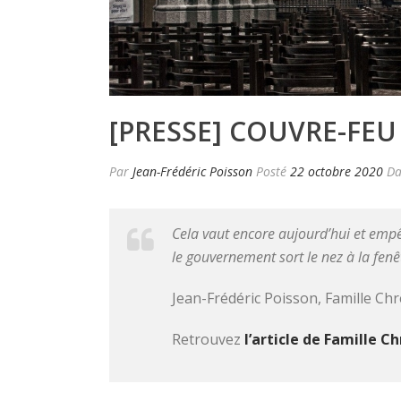
[PRESSE] COUVRE-FEU
Par
Jean-Frédéric Poisson
Posté
22 octobre 2020
D
Cela vaut encore aujourd’hui et empê
le gouvernement sort le nez à la fen
Jean-Frédéric Poisson, Famille Ch
Retrouvez
l’article de Famille Ch