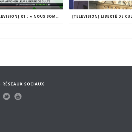
[TELEVISION] RT : « NOUS SOMMES EN TRAIN DE GLISSER VERS CE QUI RESSEMBLE À UN ETAT DE DICTATURE »
 RÉSEAUX SOCIAUX