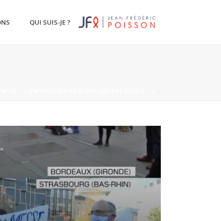
ONS
QUI SUIS-JE ?
FM TV : « ON NOUS PRIVE D’UNE LIBERTÉ VITALE ! »