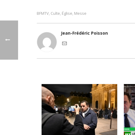
BFMTV
Culte
Église
Messe
,
,
,
Jean-Frédéric Poisson