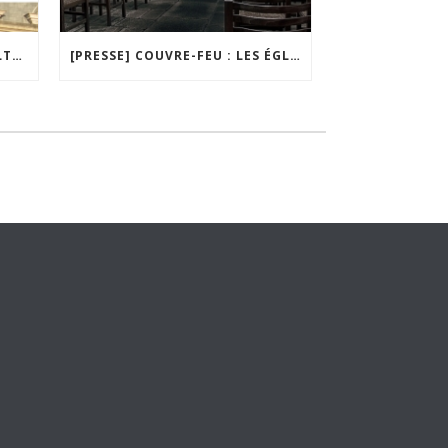
[TELEVISION] LIBERTÉ DE CULTE : « FRANÇAIS, NE VOUS LAISSEZ PAS CONFISQUER VOS LIBERTÉS ! »
[PRESSE] COUVRE-FEU : LES ÉGLISES VONT-ELLES DE NOUVEAU FERMER ?