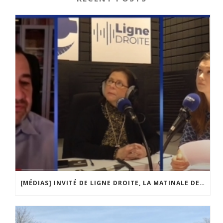
[MÉDIAS] INVITÉ DE LIGNE DROITE, LA MATINALE DE RADIO COURTOISIE