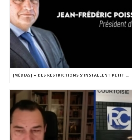
[MÉDIAS] « DES RESTRICTIONS S’INSTALLENT PETIT À PETIT DANS NOTRE PAYS » ENTRETIEN AVEC BOULEVARD VOLTAIRE