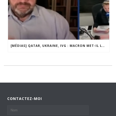
[MÉDIAS] QATAR, UKRAINE, IVG : MACRON MET-IL LA FRANCE EN DANGER ? JF POISSON INVITÉ DE LIGNE DROITE SUR RADIO COURTOISIE
CONTACTEZ-MOI