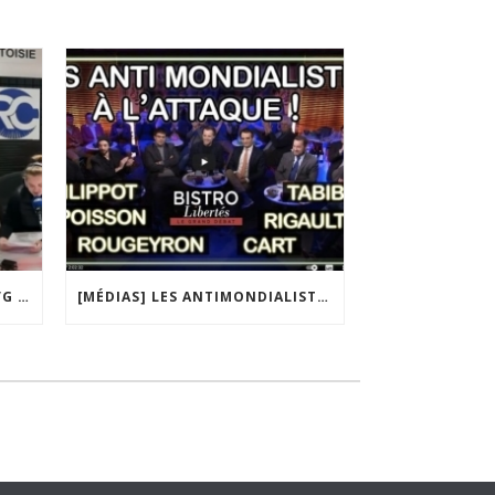
[MÉDIAS] QATAR, UKRAINE, IVG : MACRON MET-IL LA FRANCE EN DANGER ? JF POISSON INVITÉ DE LIGNE DROITE SUR RADIO COURTOISIE
[MÉDIAS] LES ANTIMONDIALISTES À L’ATTAQUE | GRAND DÉBAT DE BRISTO LIBERTÉS