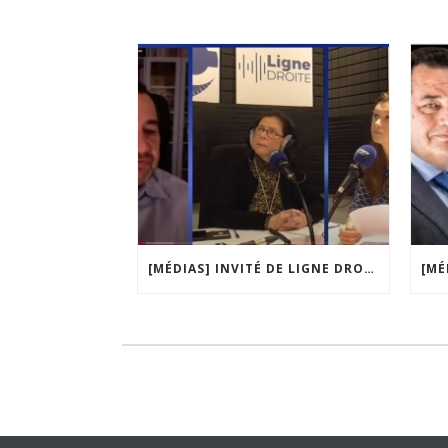
[MÉDIAS] INVITÉ DE LIGNE DROITE, LA MATINALE DE RADIO COURTOISIE