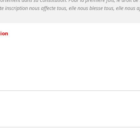
avortement dans sa Constitution. Pour la première fois, le droit d
 inscription nous affecte tous, elle nous blesse tous, elle nous af
tion