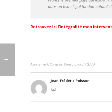
France le premier pays qui inscrit l’
dans un texte légal fondamental. Cette
Retrouvez ici l’intégralité mon interven
Avortement
Congrès
Constitution
IVG
VIA
,
,
,
,
Jean-Frédéric Poisson