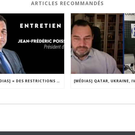
ARTICLES RECOMMANDÉS
[MÉDIAS] « DES RESTRICTIONS S’INSTALLENT PETIT À PETIT DANS NOTRE PAYS » ENTRETIEN AVEC BOULEVARD VOLTAIRE